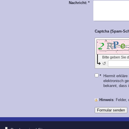
Nachricht:
*
Bitte geben Sie
↺
*
Hiermit erklär
elektronisch g
bekannt, dass i
Hinweis
: Felder,