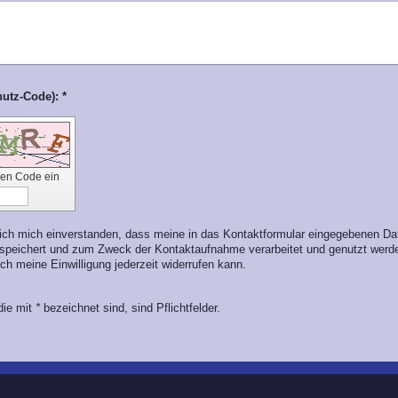
Captcha (Spam-Schutz-Code): *
 den Code ein
e ich mich einverstanden, dass meine in das Kontaktformular eingegebenen Da
espeichert und zum Zweck der Kontaktaufnahme verarbeitet und genutzt werden
ch meine Einwilligung jederzeit widerrufen kann.
 die mit
*
bezeichnet sind, sind Pflichtfelder.